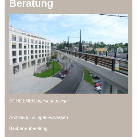
Beratung
SCHOENEN
ingenieur.design
Architektur & Ingenieurwesen
Bauherrenberatung: