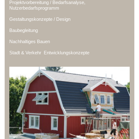
Projektvorbereitung / Bedarfsanalyse,
Nutzerbedarfsprogramm
Gestaltungskonzepte / Design
Baubegleitung
Nachhaltiges Bauen
Stadt & Verkehr Entwicklungskonzepte